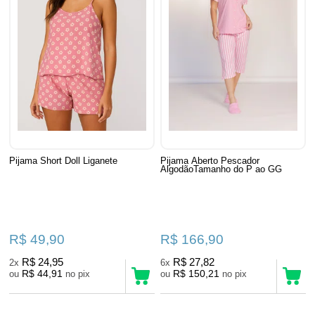
Pijama Short Doll Liganete
Pijama Aberto Pescador
AlgodãoTamanho do P ao GG
R$ 49,90
R$ 166,90
R$ 24,95
R$ 27,82
2x
6x
R$ 44,91
R$ 150,21
ou
no pix
ou
no pix