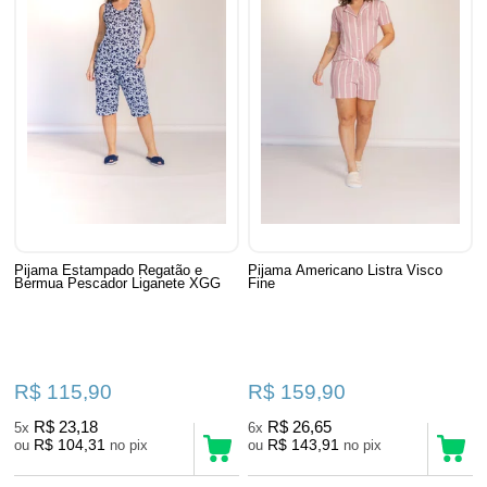
Pijama Estampado Regatão e
Pijama Americano Listra Visco
Bermua Pescador Liganete XGG
Fine
R$ 115,90
R$ 159,90
R$ 23,18
R$ 26,65
5x
6x
R$ 104,31
R$ 143,91
ou
no pix
ou
no pix