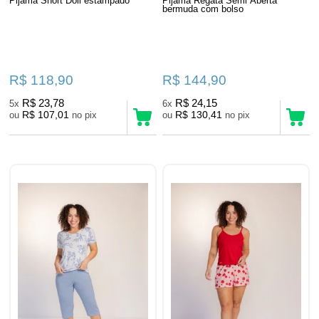
Pijama Short Doll estampado
Pijama Regata Semi Aberta
bermuda com bolso
R$ 118,90
R$ 144,90
R$ 23,78
R$ 24,15
5x
6x
R$ 107,01
R$ 130,41
ou
no pix
ou
no pix