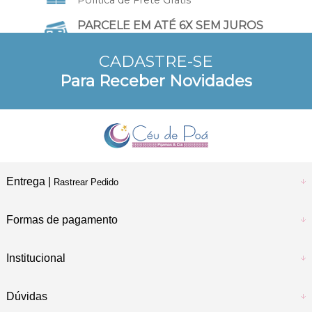
PARCELE EM ATÉ 6X SEM JUROS
no Cartão de Crédito
CADASTRE-SE
10% DE DESCONTO
Para Receber Novidades
a vista no Pix e Boleto
Entrega |
Rastrear Pedido
Formas de pagamento
Institucional
Dúvidas