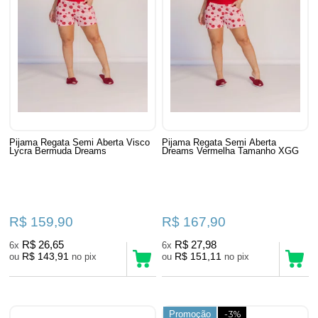
Pijama Regata Semi Aberta Visco
Pijama Regata Semi Aberta
Lycra Bermuda Dreams
Dreams Vermelha Tamanho XGG
R$ 159,90
R$ 167,90
R$ 26,65
R$ 27,98
6x
6x
R$ 143,91
R$ 151,11
ou
no pix
ou
no pix
Promoção
-3%