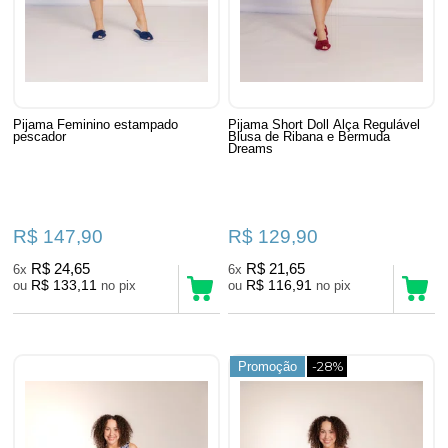
Pijama Feminino estampado
Pijama Short Doll Alça Regulável
pescador
Blusa de Ribana e Bermuda
Dreams
R$ 147,90
R$ 129,90
R$ 24,65
R$ 21,65
6x
6x
R$ 133,11
R$ 116,91
ou
no pix
ou
no pix
Promoção
-28%