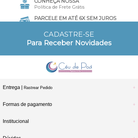
CONHEÇA NOSSA
Política de Frete Grátis
PARCELE EM ATÉ 6X SEM JUROS
no Cartão de Crédito
CADASTRE-SE
10% DE DESCONTO
Para Receber Novidades
a vista no Pix e Boleto
Entrega |
Rastrear Pedido
Formas de pagamento
Institucional