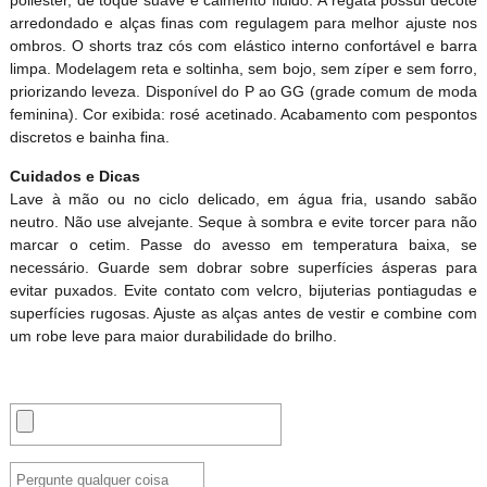
poliéster, de toque suave e caimento fluido. A regata possui decote
arredondado e alças finas com regulagem para melhor ajuste nos
ombros. O shorts traz cós com elástico interno confortável e barra
limpa. Modelagem reta e soltinha, sem bojo, sem zíper e sem forro,
priorizando leveza. Disponível do P ao GG (grade comum de moda
feminina). Cor exibida: rosé acetinado. Acabamento com pespontos
discretos e bainha fina.
Cuidados e Dicas
Lave à mão ou no ciclo delicado, em água fria, usando sabão
neutro. Não use alvejante. Seque à sombra e evite torcer para não
marcar o cetim. Passe do avesso em temperatura baixa, se
necessário. Guarde sem dobrar sobre superfícies ásperas para
evitar puxados. Evite contato com velcro, bijuterias pontiagudas e
superfícies rugosas. Ajuste as alças antes de vestir e combine com
um robe leve para maior durabilidade do brilho.