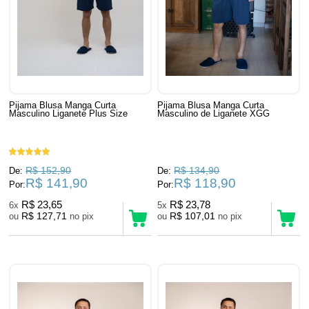
Pijama Blusa Manga Curta
Pijama Blusa Manga Curta
Masculino Liganete Plus Size
Masculino de Liganete XGG
R$ 152,90
R$ 134,90
De:
De:
R$ 141,90
R$ 118,90
Por:
Por:
R$ 23,65
R$ 23,78
6x
5x
R$ 127,71
R$ 107,01
ou
no pix
ou
no pix