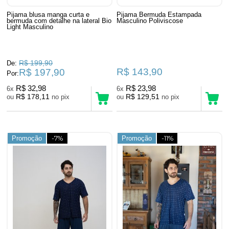
Pijama blusa manga curta e
Pijama Bermuda Estampada
bermuda com detalhe na lateral Bio
Masculino Poliviscose
Light Masculino
R$ 199,90
De:
R$ 143,90
R$ 197,90
Por:
R$ 32,98
R$ 23,98
6x
6x
R$ 178,11
R$ 129,51
ou
no pix
ou
no pix
Promoção
-7%
Promoção
-11%