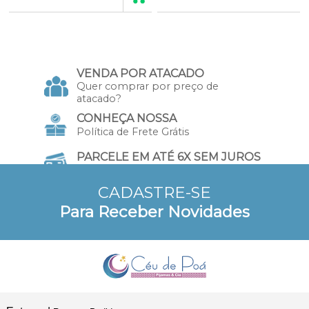
12
Produtos
VENDA POR ATACADO
Quer comprar por preço de
atacado?
CONHEÇA NOSSA
Política de Frete Grátis
PARCELE EM ATÉ 6X SEM JUROS
no Cartão de Crédito
CADASTRE-SE
10% DE DESCONTO
Para Receber Novidades
a vista no Pix e Boleto