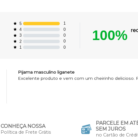
1
5
0
4
100%
re
0
3
0
2
0
1
Pijama masculino liganete
Excelente produto e vem com um cheirinho delicioso
PARCELE EM ATÉ
CONHEÇA NOSSA
SEM JUROS
Política de Frete Grátis
no Cartão de Crédi