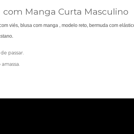
a com Manga Curta Masculino
om viés, blusa com manga , modelo reto, bermuda com elástico 
stano.
 de passar.
 amassa.