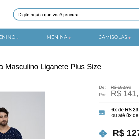
0824
ENINO
MENINA
CAMISOLAS
48) 9997-0824
otmail.com
 Masculino Liganete Plus Size
De:
R$ 152,90
R$ 141,
Por:
6x
de
R$ 23
ou até
8x
d
R$ 12