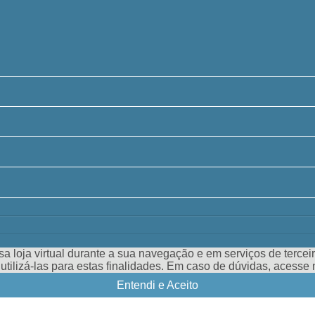
a loja virtual durante a sua navegação e em serviços de terceiro
e utilizá-las para estas finalidades. Em caso de dúvidas, acess
Entendi e Aceito