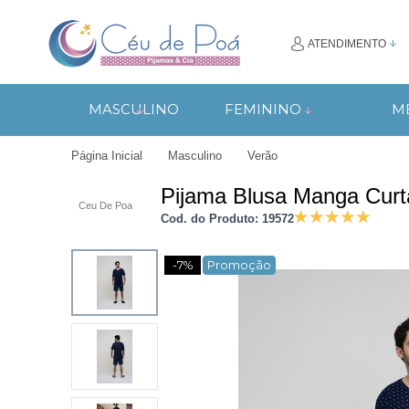
ATENDIMENTO
(48) 9997-
MASCULINO
FEMININO
M
(
Página Inicial
Masculino
Verão
ciadanoite2009@h
Pijama Blusa Manga Curta
Ceu De Poa
Cod. do Produto: 19572
-7%
Promoção