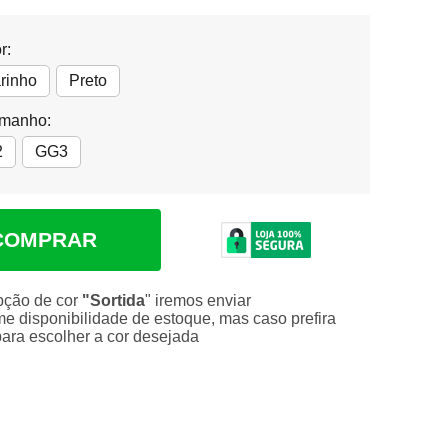
r:
rinho
Preto
amanho:
2
GG3
COMPRAR
pção de cor
"Sortida
" iremos enviar
me disponibilidade de estoque, mas caso prefira
para escolher a cor desejada