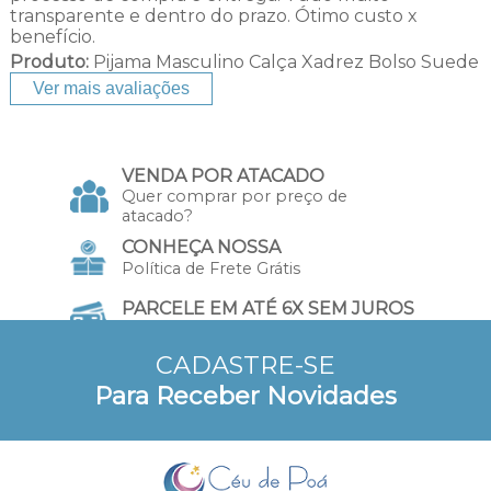
transparente e dentro do prazo. Ótimo custo x
benefício.
Produto:
Pijama Masculino Calça Xadrez Bolso Suede
Ver mais avaliações
VENDA POR ATACADO
Quer comprar por preço de
atacado?
CONHEÇA NOSSA
Política de Frete Grátis
PARCELE EM ATÉ 6X SEM JUROS
no Cartão de Crédito
CADASTRE-SE
10% DE DESCONTO
Para Receber Novidades
a vista no Pix e Boleto