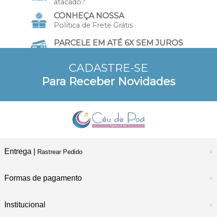
atacado?
CONHEÇA NOSSA
Política de Frete Grátis
PARCELE EM ATÉ 6X SEM JUROS
no Cartão de Crédito
CADASTRE-SE
10% DE DESCONTO
Para Receber Novidades
a vista no Pix e Boleto
Entrega |
Rastrear Pedido
Formas de pagamento
Institucional