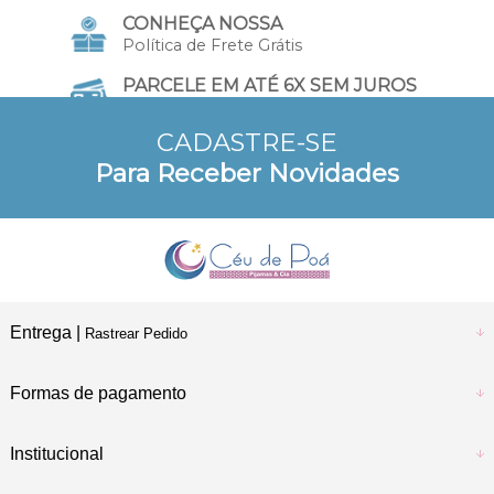
CONHEÇA NOSSA
Política de Frete Grátis
PARCELE EM ATÉ 6X SEM JUROS
no Cartão de Crédito
CADASTRE-SE
10% DE DESCONTO
Para Receber Novidades
a vista no Pix e Boleto
Entrega |
Rastrear Pedido
Formas de pagamento
Institucional