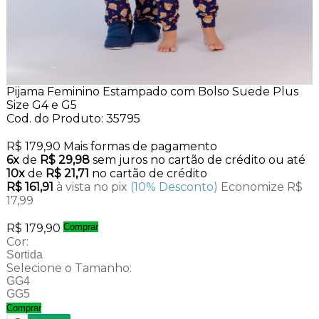
Pijama Feminino Estampado com Bolso Suede Plus
Size G4 e G5
Cod. do Produto: 35795
R$ 179,90
Mais formas de pagamento
6x
de
R$ 29,98
sem juros no cartão de crédito
ou até
10x
de
R$ 21,71
no cartão de crédito
R$ 161,91
à vista no pix
(10% Desconto)
Economize R$
17,99
R$ 179,90
Comprar
Cor:
Sortida
Selecione o Tamanho:
GG4
GG5
Comprar