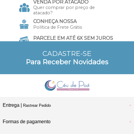
VENDA POR ATACADO
Quer comprar por preço de
atacado?
CONHEÇA NOSSA
Política de Frete Grátis
PARCELE EM ATÉ 6X SEM JUROS
no Cartão de Crédito
CADASTRE-SE
10% DE DESCONTO
Para Receber Novidades
a vista no Pix e Boleto
Entrega |
Rastrear Pedido
Formas de pagamento