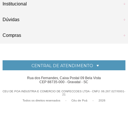
Institucional
Dúvidas
Compras
CENTRAL DE ATENDIMENTO
Rua dos Fernandes, Caixa Postal 09 Bela Vista
CEP 88735-000 - Gravatal - SC
CEU DE POA INDUSTRIA E COMERCIO DE CONFECCOES LTDA - CNPJ: 06.267.027/0001-
21
Todos os direitos reservados
-
Céu de Po
-
2026