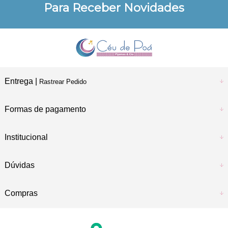
Para Receber Novidades
a vista no Pix e Boleto
Entrega |
Rastrear Pedido
Formas de pagamento
Institucional
Dúvidas
Compras