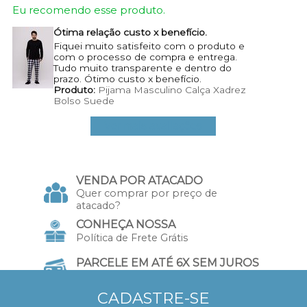
Eu recomendo esse produto.
Ótima relação custo x benefício.
Fiquei muito satisfeito com o produto e
com o processo de compra e entrega.
Tudo muito transparente e dentro do
prazo. Ótimo custo x benefício.
Produto:
Pijama Masculino Calça Xadrez
Bolso Suede
Ver mais avaliações
VENDA POR ATACADO
Quer comprar por preço de
atacado?
CONHEÇA NOSSA
Política de Frete Grátis
PARCELE EM ATÉ 6X SEM JUROS
no Cartão de Crédito
CADASTRE-SE
10% DE DESCONTO