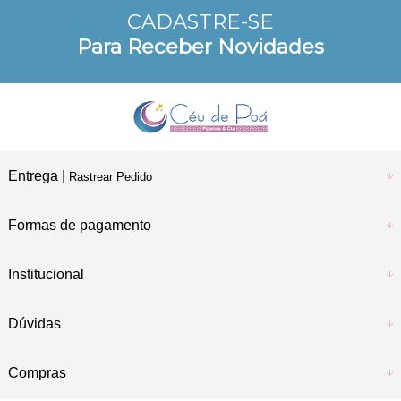
CADASTRE-SE
10% DE DESCONTO
Para Receber Novidades
a vista no Pix e Boleto
Entrega |
Rastrear Pedido
Formas de pagamento
Institucional
Dúvidas
Compras