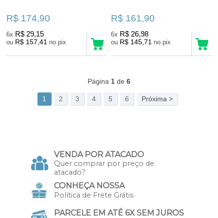
R$ 174,90
R$ 161,90
R$ 29,15
R$ 26,98
6x
6x
R$ 157,41
R$ 145,71
ou
no pix
ou
no pix
181
Produtos
Página
1
de
6
1
2
3
4
5
6
Próxima >
VENDA POR ATACADO
Quer comprar por preço de
atacado?
CONHEÇA NOSSA
Política de Frete Grátis
PARCELE EM ATÉ 6X SEM JUROS