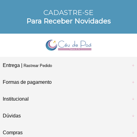
no Cartão de Crédito
CADASTRE-SE
10% DE DESCONTO
Para Receber Novidades
a vista no Pix e Boleto
Entrega |
Rastrear Pedido
Formas de pagamento
Institucional
Dúvidas
Compras