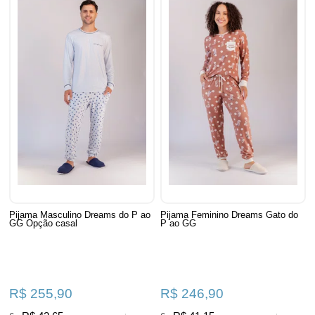
Pijama Masculino Dreams do P ao
Pijama Feminino Dreams Gato do
GG Opção casal
P ao GG
R$ 255,90
R$ 246,90