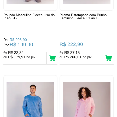
Roupão Masculino Fleece Liso do
Pijama Estampado com Punho
P ao GG
Feminino Fleece G1 ao G5
R$ 206,90
De:
R$ 222,90
R$ 199,90
Por:
R$ 33,32
R$ 37,15
6x
6x
R$ 179,91
R$ 200,61
ou
no pix
ou
no pix