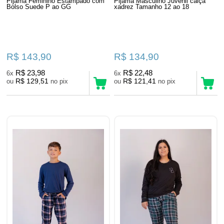
Pijama Feminino Estampado com
Pijama Masculino Juvenil calça
Bolso Suede P ao GG
xadrez Tamanho 12 ao 18
R$ 143,90
R$ 134,90
R$ 23,98
R$ 22,48
6x
6x
R$ 129,51
R$ 121,41
ou
no pix
ou
no pix