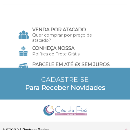
VENDA POR ATACADO
Quer comprar por preço de
atacado?
CONHEÇA NOSSA
Política de Frete Grátis
PARCELE EM ATÉ 6X SEM JUROS
no Cartão de Crédito
CADASTRE-SE
10% DE DESCONTO
Para Receber Novidades
a vista no Pix e Boleto
Entrega |
Rastrear Pedido